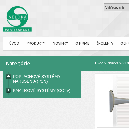
ÚVOD
PRODUKTY
NOVINKY
O FIRME
ŠKOLENIA
OCH
Kategórie
Úvod
>
Značka
>
VID
POPLACHOVÉ SYSTÉMY
NARUŠENIA (PSN)
KAMEROVÉ SYSTÉMY (CCTV)